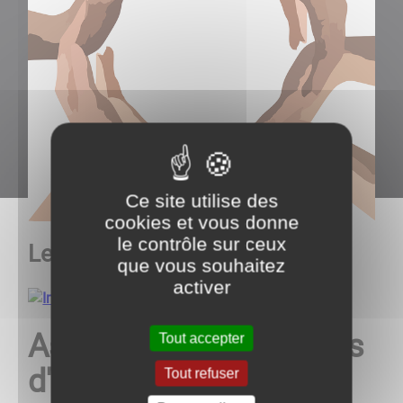
Ce site utilise des
cookies et vous donne
le contrôle sur ceux
Les P'tiots Brangeois
que vous souhaitez
activer
Association de Parents
Tout accepter
d'Elèves
Tout refuser