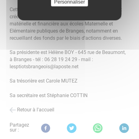
Personnaliser
Cette association de parents d'élèves, nouvellement
créée (2018), a comme mission d'apporter une aide
matérielle et financière aux écoles Maternelle et
Elémentaire publiques de Branges, notamment en
recueillant des fonds par le biais d'actions diverses.
Sa présidente est Hélène BOY - 645 rue de Beaumont,
à Branges - tél : 06 28 19 24 29 - mail :
lesptiotsbrangeois@laposte.net
Sa trésorière est Carole MUTEZ
Sa secrétaire est Stéphanie COTTIN
Retour à l'accueil
Partagez
sur :