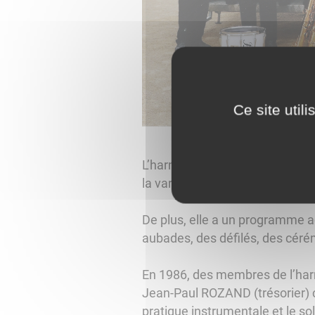
Ce site util
L’harmonie possède un répertoi
la variété, le rock, le pop, les
De plus, elle a un programme a
aubades, des défilés, des céré
En 1986, des membres de l’har
Jean-Paul ROZAND (trésorier) cr
pratique instrumentale et le so