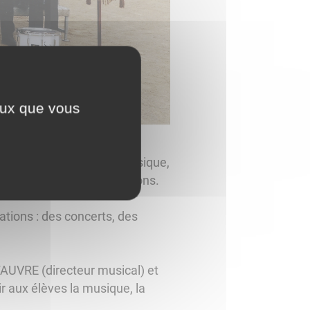
ceux que vous
s ou non, tel que le classique,
ires avec tambours et clairons.
tions : des concerts, des
AUVRE (directeur musical) et
r aux élèves la musique, la