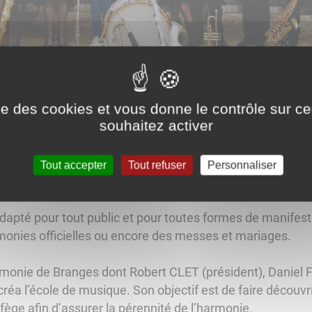
ise des cookies et vous donne le contrôle sur 
souhaitez activer
re riche et varié, composé de morceaux musicaux, célèbre
Tout accepter
Tout refuser
Personnaliser
 musiques de films, le jazz, la samba ou les marches milita
dapté pour tout public et pour toutes formes de manifesta
monies officielles ou encore des messes et mariages.
monie de Branges dont Robert CLET (président), Daniel F
éa l’école de musique. Son objectif est de faire découvri
lfège afin d’assurer la pérennité de l’harmonie.