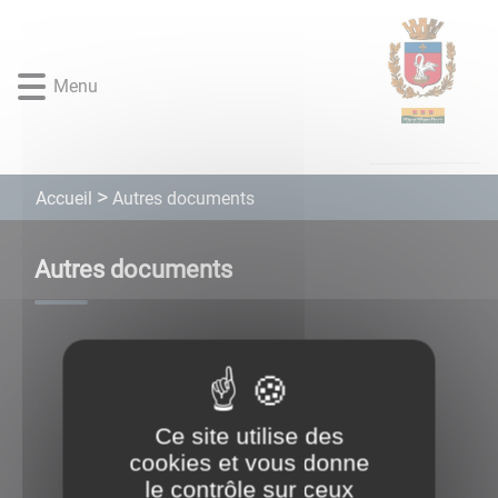
Lien
Lien
Lien
Lien
Panneau de gestion des cookies
d'accès
d'accès
d'accès
d'accès
rapide
rapide
rapide
rapide
Menu
au
au
à
au
menu
contenu
la
pied
principal
recherche
de
page
Autres documents
Accueil
Autres documents
Ce site utilise des
cookies et vous donne
le contrôle sur ceux