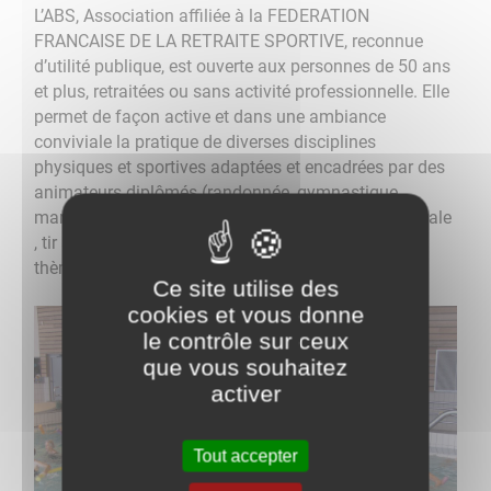
L’ABS, Association affiliée à la FEDERATION
FRANCAISE DE LA RETRAITE SPORTIVE, reconnue
d’utilité publique, est ouverte aux personnes de 50 ans
et plus, retraitées ou sans activité professionnelle. Elle
permet de façon active et dans une ambiance
conviviale la pratique de diverses disciplines
physiques et sportives adaptées et encadrées par des
animateurs diplômés (randonnée, gymnastique,
marche nordique, aquagym, yoga, step, danse, chorale
, tir à l’arc, taÏ-chi…., journée neige, mini-séjours à
thème).
Ce site utilise des
cookies et vous donne
le contrôle sur ceux
que vous souhaitez
activer
Tout accepter