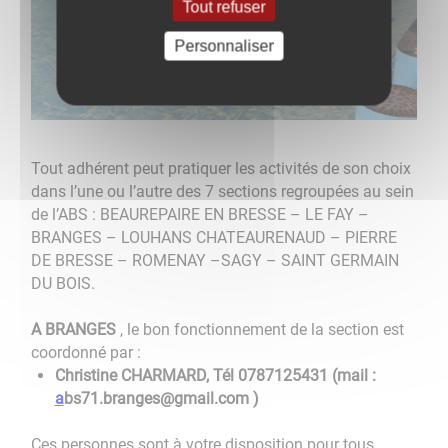
Tout refuser
Personnaliser
Tout adhérent peut pratiquer les activités de son choix
dans l’une ou l’autre des 7 sections regroupées au sein
de l’ABS : BEAUREPAIRE EN BRESSE – LE FAY –
BRANGES – LOUHANS CHATEAURENAUD – PIERRE
DE BRESSE – ROMENAY –SAGY – SAINT GERMAIN
DU BOIS.
A BRANGES
, le bon fonctionnement de la section est
coordonné par :
Christine CHARMARD, Tél 0787125431 (mail :
a
bs71.branges@gmail.com )
Ces personnes sont à votre disposition pour tous