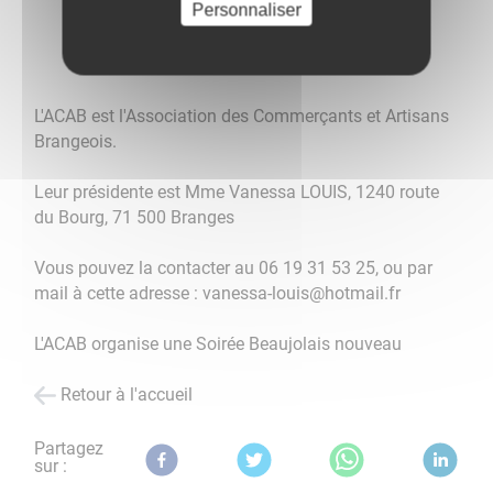
Personnaliser
L'ACAB est l'Association des Commerçants et Artisans
Brangeois.
Leur présidente est Mme Vanessa LOUIS, 1240 route
du Bourg, 71 500 Branges
Vous pouvez la contacter au 06 19 31 53 25, ou par
mail à cette adresse : vanessa-louis@hotmail.fr
L'ACAB organise une Soirée Beaujolais nouveau
Retour à l'accueil
Partagez
sur :